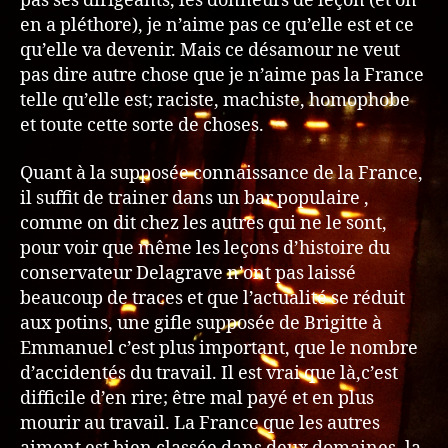
pas ses dirigeants, les donneurs de leçon (et on
en a pléthore), je n’aime pas ce qu’elle est et ce
qu’elle va devenir. Mais ce désamour ne veut
pas dire autre chose que je n’aime pas la France
telle qu’elle est; raciste, machiste, homophobe
et toute cette sorte de choses.
Quant à la supposée connaissance de la France,
il suffit de trainer dans un bar populaire ,
comme on dit chez les autres qui ne le sont,
pour voir que même les leçons d’histoire du
conservateur Delagrave n’ont pas laissé
beaucoup de traces et que l’actualité se réduit
aux potins, une gifle supposée de Brigitte à
Emmanuel c’est plus important, que le nombre
d’accidentés du travail. Il est vrai que là,c’est
difficile d’en rire; être mal payé et en plus
mourir au travail. La France que les autres