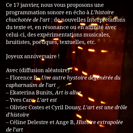
Ce 17 janvier, nous vous proposons une
programmation sonore en écho à
L’histoire
chuchotée de l’art
: de nouvelles interprétations
du texte et, en résonance ou en affinité avec
celui-ci, des expérimentations musicales,
bruitistes, poétiques, textuelles, etc.
Joyeux anniversaire !
Avec (diffusion aléatoire) :
– Florence B.,
Une autre hystoire dégénérée du
capharnaüm de l’art
– Ekaterina Bunits,
Art is alive
– Yves Caro,
L’art est
– Olivier Costes et Cyril Douay,
L’art est une drôle
d’histoire
– Céline Delestre et Ange B,
Histoire extrapolée
de l’art