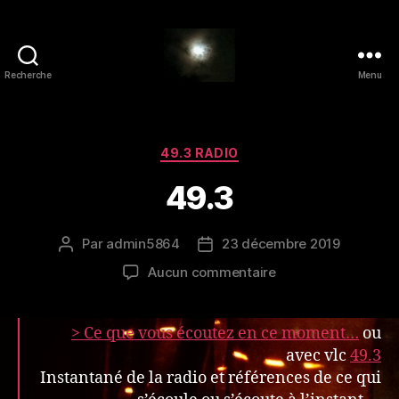
Recherche
Menu
49.3
radio
Catégories
49.3 RADIO
49.3
Par
admin5864
23 décembre 2019
Auteur
Date
de
de
sur
Aucun commentaire
l’article
l’article
49.3
> Ce que vous écoutez en ce moment…
ou
avec vlc
49.3
Instantané de la radio et références de ce qui