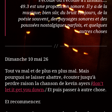
s’écoule ou s’écoute à l’instant.
…
49.3 est une proposition sonore. Il y a de la
musique, bien sûr, du bruit toujours, de la
poésie souvent, des paysages sonores et des
poussées nostalgiques parfois, et quelques
autres choses
Dimanche 10 mai 26
Tout va mal et de plus en plus mal. Mais
pourquoi se laisser abattre, écouter jusqu’à
perdre raison la chanson de kevin ayers /
don’t
let it get you down
./ Et puis passer à autre chose.
Et recommencer.