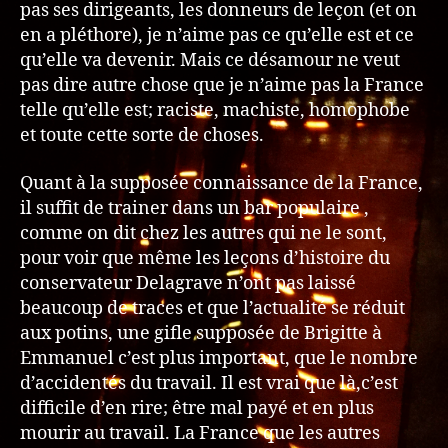
pas ses dirigeants, les donneurs de leçon (et on
en a pléthore), je n’aime pas ce qu’elle est et ce
qu’elle va devenir. Mais ce désamour ne veut
pas dire autre chose que je n’aime pas la France
telle qu’elle est; raciste, machiste, homophobe
et toute cette sorte de choses.
Quant à la supposée connaissance de la France,
il suffit de trainer dans un bar populaire ,
comme on dit chez les autres qui ne le sont,
pour voir que même les leçons d’histoire du
conservateur Delagrave n’ont pas laissé
beaucoup de traces et que l’actualité se réduit
aux potins, une gifle supposée de Brigitte à
Emmanuel c’est plus important, que le nombre
d’accidentés du travail. Il est vrai que là,c’est
difficile d’en rire; être mal payé et en plus
mourir au travail. La France que les autres