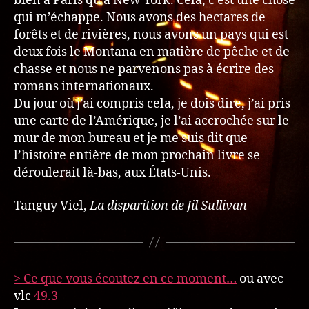
bien à Paris qu’à New York. Cela, c’est une chose
qui m’échappe. Nous avons des hectares de
forêts et de rivières, nous avons un pays qui est
deux fois le Montana en matière de pêche et de
chasse et nous ne parvenons pas à écrire des
romans internationaux.
Du jour où j’ai compris cela, je dois dire, j’ai pris
une carte de l’Amérique, je l’ai accrochée sur le
mur de mon bureau et je me suis dit que
l’histoire entière de mon prochain livre se
déroulerait là-bas, aux États-Unis.
Tanguy Viel,
La disparition de Jil Sullivan
> Ce que vous écoutez en ce moment…
ou avec
vlc
49.3