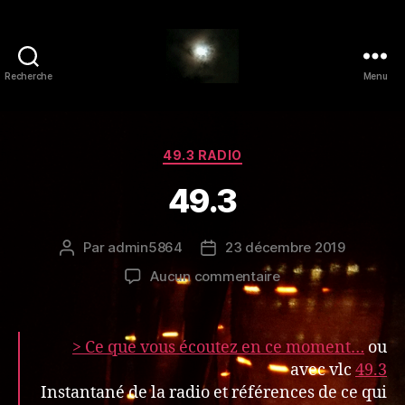
Recherche
Menu
49.3
radio
Catégories
49.3 RADIO
49.3
Par
admin5864
23 décembre 2019
Auteur
Date
de
de
sur
Aucun commentaire
l’article
l’article
49.3
> Ce que vous écoutez en ce moment…
ou
avec vlc
49.3
Instantané de la radio et références de ce qui