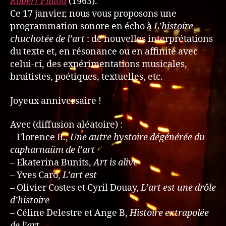
Robert Filliou
(1963).
Ce 17 janvier, nous vous proposons une
programmation sonore en écho à
L’histoire
chuchotée de l’art
: de nouvelles interprétations
du texte et, en résonance ou en affinité avec
celui-ci, des expérimentations musicales,
bruitistes, poétiques, textuelles, etc.
Joyeux anniversaire !
Avec (diffusion aléatoire) :
– Florence B.,
Une autre hystoire dégénérée du
capharnaüm de l’art
– Ekaterina Bunits,
Art is alive
– Yves Caro,
L’art est
– Olivier Costes et Cyril Douay,
L’art est une drôle
d’histoire
– Céline Delestre et Ange B,
Histoire extrapolée
de l’art